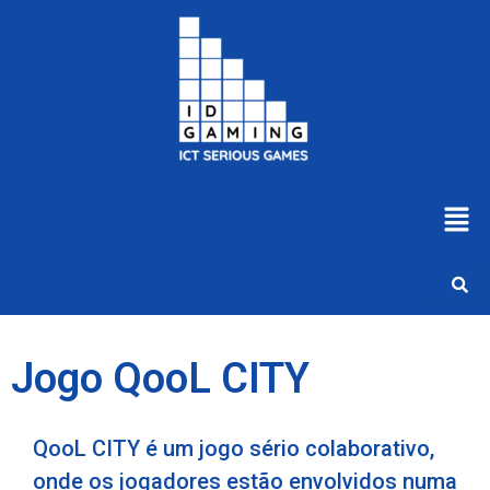
Skip
to
content
Men
Jogo QooL CITY
QooL CITY é um jogo sério colaborativo,
onde os jogadores estão envolvidos numa