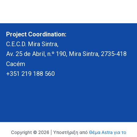
Project Coordination:
C.E.C.D. Mira Sintra,
Av. 25 de Abril, n.º 190, Mira Sintra, 2735-418
Cacém
+351 219 188 560
Copyright © 2026 | Υποστήριξη από
Θέμα Astra για το